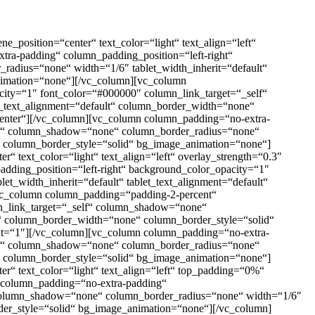
_position=“center“ text_color=“light“ text_align=“left“
ra-padding“ column_padding_position=“left-right“
adius=“none“ width=“1/6″ tablet_width_inherit=“default“
animation=“none“][/vc_column][vc_column
ity=“1″ font_color=“#000000″ column_link_target=“_self“
e_text_alignment=“default“ column_border_width=“none“
nter“][/vc_column][vc_column column_padding=“no-extra-
elf“ column_shadow=“none“ column_border_radius=“none“
e“ column_border_style=“solid“ bg_image_animation=“none“]
“ text_color=“light“ text_align=“left“ overlay_strength=“0.3″
ding_position=“left-right“ background_color_opacity=“1″
_width_inherit=“default“ tablet_text_alignment=“default“
vc_column column_padding=“padding-2-percent“
mn_link_target=“_self“ column_shadow=“none“
lt“ column_border_width=“none“ column_border_style=“solid“
ight=“1″][/vc_column][vc_column column_padding=“no-extra-
elf“ column_shadow=“none“ column_border_radius=“none“
e“ column_border_style=“solid“ bg_image_animation=“none“]
r“ text_color=“light“ text_align=“left“ top_padding=“0%“
 column_padding=“no-extra-padding“
“ column_shadow=“none“ column_border_radius=“none“ width=“1/6″
rder_style=“solid“ bg_image_animation=“none“][/vc_column]