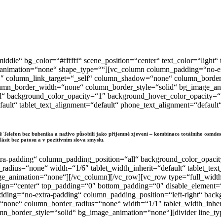
iddle“ bg_color=“#ffffff“ scene_position=“center“ text_color=“ligh
_animation=“none“ shape_type=““][vc_column column_padding=“no-ex
 column_link_target=“_self“ column_shadow=“none“ column_border_r
column_border_width=“none“ column_border_style=“solid“ bg_image_
l“ background_color_opacity=“1″ background_hover_color_opacity=
fault“ tablet_text_alignment=“default“ phone_text_alignment=“defau
Telefon bez bubeníka a naživo působili jako příjemné zjevení – kombinace totálního osmdes
ásit bez patosu a v pozitivním slova smyslu.
ra-padding“ column_padding_position=“all“ background_color_opaci
dius=“none“ width=“1/6″ tablet_width_inherit=“default“ tablet_text
_animation=“none“][/vc_column][/vc_row][vc_row type=“full_width_
_align=“center“ top_padding=“0″ bottom_padding=“0″ disable_element=
ing=“no-extra-padding“ column_padding_position=“left-right“ back
one“ column_border_radius=“none“ width=“1/1″ tablet_width_inherit
n_border_style=“solid“ bg_image_animation=“none“][divider line_t