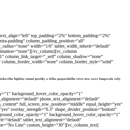
t“ text_align=“left“ top_padding=“2%“ bottom_padding=“2%“
tra-padding“ column_padding_position=“all“
adius=“none“ width=“1/6″ tablet_width_inherit=“default“
animation=“none“][/vc_column][vc_column
“1″ column_link_target=“_self“ column_shadow=“none“
lt“ column_border_width=“none“ column_border_style=“solid“
átkového bigbítu, temné poetiky a těžko popsatelného retro new wave fungovala coby
ty=“1″ background_hover_color_opacity=“1″
_alignment=“default“ phone_text_alignment=“default“
content“ full_screen_row_position=“middle“ equal_height=“yes“
“yes“ overlay_strength=“0.3″ shape_divider_position=“bottom“
ground_color_opacity=“1″ background_hover_color_opacity=“1″
=“default“ tablet_text_alignment=“default“
ype=“No Line“ custom_height=“30″][vc_column_text]