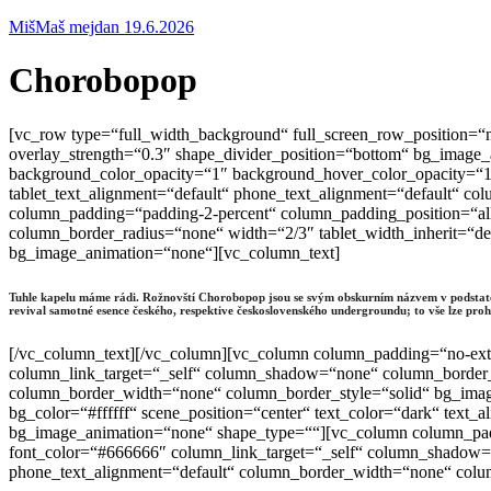
MišMaš mejdan 19.6.2026
Chorobopop
[vc_row type=“full_width_background“ full_screen_row_position=“m
overlay_strength=“0.3″ shape_divider_position=“bottom“ bg_image
background_color_opacity=“1″ background_hover_color_opacity=“1″
tablet_text_alignment=“default“ phone_text_alignment=“default“ 
column_padding=“padding-2-percent“ column_padding_position=“al
column_border_radius=“none“ width=“2/3″ tablet_width_inherit=“de
bg_image_animation=“none“][vc_column_text]
Tuhle kapelu máme rádi. Rožnovští Chorobopop jsou se svým obskurním názvem v podstatě 
revival samotné esence českého, respektive československého undergroundu; to vše lze prohl
[/vc_column_text][/vc_column][vc_column column_padding=“no-ext
column_link_target=“_self“ column_shadow=“none“ column_border_ra
column_border_width=“none“ column_border_style=“solid“ bg_image
bg_color=“#ffffff“ scene_position=“center“ text_color=“dark“ text
bg_image_animation=“none“ shape_type=““][vc_column column_padd
font_color=“#666666″ column_link_target=“_self“ column_shadow=“n
phone_text_alignment=“default“ column_border_width=“none“ colum