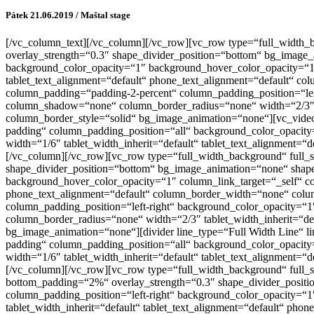
Pátek 21.06.2019 / Maštal stage
[/vc_column_text][/vc_column][/vc_row][vc_row type=“full_width_bac
overlay_strength=“0.3″ shape_divider_position=“bottom“ bg_image
background_color_opacity=“1″ background_hover_color_opacity=“1″
tablet_text_alignment=“default“ phone_text_alignment=“default“ 
column_padding=“padding-2-percent“ column_padding_position=“lef
column_shadow=“none“ column_border_radius=“none“ width=“2/3″ ta
column_border_style=“solid“ bg_image_animation=“none“][vc_vid
padding“ column_padding_position=“all“ background_color_opacit
width=“1/6″ tablet_width_inherit=“default“ tablet_text_alignment
[/vc_column][/vc_row][vc_row type=“full_width_background“ full_scr
shape_divider_position=“bottom“ bg_image_animation=“none“ shape
background_hover_color_opacity=“1″ column_link_target=“_self“ co
phone_text_alignment=“default“ column_border_width=“none“ colu
column_padding_position=“left-right“ background_color_opacity=
column_border_radius=“none“ width=“2/3″ tablet_width_inherit=“de
bg_image_animation=“none“][divider line_type=“Full Width Line“ l
padding“ column_padding_position=“all“ background_color_opacit
width=“1/6″ tablet_width_inherit=“default“ tablet_text_alignment
[/vc_column][/vc_row][vc_row type=“full_width_background“ full_sc
bottom_padding=“2%“ overlay_strength=“0.3″ shape_divider_posit
column_padding_position=“left-right“ background_color_opacity=
tablet_width_inherit=“default“ tablet_text_alignment=“default“ p