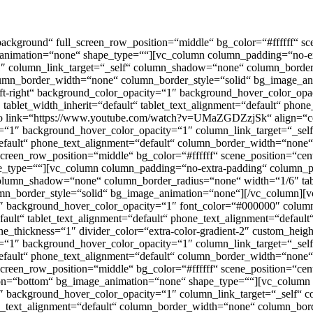
kground“ full_screen_row_position=“middle“ bg_color=“#ffffff“ scene
_animation=“none“ shape_type=““][vc_column column_padding=“no-ext
 column_link_target=“_self“ column_shadow=“none“ column_border_r
column_border_width=“none“ column_border_style=“solid“ bg_image_
t-right“ background_color_opacity=“1″ background_hover_color_opac
blet_width_inherit=“default“ tablet_text_alignment=“default“ phon
eo link=“https://www.youtube.com/watch?v=UMaZGDZzjSk“ align=“ce
y=“1″ background_hover_color_opacity=“1″ column_link_target=“_s
=“default“ phone_text_alignment=“default“ column_border_width=“non
een_row_position=“middle“ bg_color=“#ffffff“ scene_position=“center
_type=““][vc_column column_padding=“no-extra-padding“ column_pad
lumn_shadow=“none“ column_border_radius=“none“ width=“1/6″ tablet
mn_border_style=“solid“ bg_image_animation=“none“][/vc_column][
“1″ background_hover_color_opacity=“1″ font_color=“#000000″ colu
fault“ tablet_text_alignment=“default“ phone_text_alignment=“defau
ine_thickness=“1″ divider_color=“extra-color-gradient-2″ custom_he
y=“1″ background_hover_color_opacity=“1″ column_link_target=“_s
=“default“ phone_text_alignment=“default“ column_border_width=“non
reen_row_position=“middle“ bg_color=“#ffffff“ scene_position=“cente
ion=“bottom“ bg_image_animation=“none“ shape_type=““][vc_column
“1″ background_hover_color_opacity=“1″ column_link_target=“_self
hone_text_alignment=“default“ column_border_width=“none“ column_bo