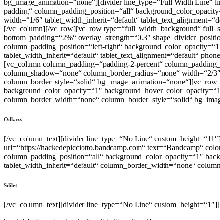
bg_image_animation=“none“][divider line_type=“Full Width Line“ l
padding“ column_padding_position=“all“ background_color_opacit
width=“1/6″ tablet_width_inherit=“default“ tablet_text_alignment
[/vc_column][/vc_row][vc_row type=“full_width_background“ full_sc
bottom_padding=“2%“ overlay_strength=“0.3″ shape_divider_posit
column_padding_position=“left-right“ background_color_opacity=
tablet_width_inherit=“default“ tablet_text_alignment=“default“ p
[vc_column column_padding=“padding-2-percent“ column_padding_p
column_shadow=“none“ column_border_radius=“none“ width=“2/3″ ta
column_border_style=“solid“ bg_image_animation=“none“][vc_row_i
background_color_opacity=“1″ background_hover_color_opacity=“1″
column_border_width=“none“ column_border_style=“solid“ bg_ima
Odkazy
[/vc_column_text][divider line_type=“No Line“ custom_height=“11″
url=“https://hackedepicciotto.bandcamp.com“ text=“Bandcamp“ col
column_padding_position=“all“ background_color_opacity=“1″ bac
tablet_width_inherit=“default“ column_border_width=“none“ colum
Sdílet
[/vc_column_text][divider line_type=“No Line“ custom_height=“1″]