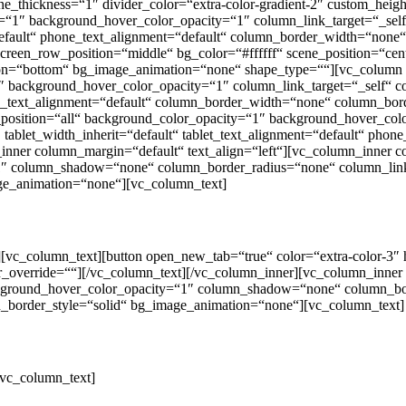
ine_thickness=“1″ divider_color=“extra-color-gradient-2″ custom_he
y=“1″ background_hover_color_opacity=“1″ column_link_target=“_s
=“default“ phone_text_alignment=“default“ column_border_width=“non
reen_row_position=“middle“ bg_color=“#ffffff“ scene_position=“cente
ion=“bottom“ bg_image_animation=“none“ shape_type=““][vc_column
“1″ background_hover_color_opacity=“1″ column_link_target=“_self
hone_text_alignment=“default“ column_border_width=“none“ column_bo
osition=“all“ background_color_opacity=“1″ background_hover_colo
blet_width_inherit=“default“ tablet_text_alignment=“default“ phon
nner column_margin=“default“ text_align=“left“][vc_column_inner 
 column_shadow=“none“ column_border_radius=“none“ column_link_ta
ge_animation=“none“][vc_column_text]
][vc_column_text][button open_new_tab=“true“ color=“extra-color-3″
or_override=““][/vc_column_text][/vc_column_inner][vc_column_inne
kground_hover_color_opacity=“1″ column_shadow=“none“ column_bor
n_border_style=“solid“ bg_image_animation=“none“][vc_column_text]
[vc_column_text]