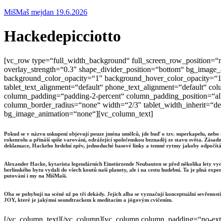
MišMaš mejdan 19.6.2026
Hackedepicciotto
[vc_row type=“full_width_background“ full_screen_row_position=“m
overlay_strength=“0.3″ shape_divider_position=“bottom“ bg_image
background_color_opacity=“1″ background_hover_color_opacity=“1″
tablet_text_alignment=“default“ phone_text_alignment=“default“ 
column_padding=“padding-2-percent“ column_padding_position=“al
column_border_radius=“none“ width=“2/3″ tablet_width_inherit=“de
bg_image_animation=“none“][vc_column_text]
Pokud se v názvu uskupení objevují pouze jména umělců, jde buď o tzv. superkapelu, nebo
rokenrolu a přináší spíše varování, odrážející společenskou beznaděj ze stavu světa. Zása
deklamace, Hackeho hrdelní zpěv, jednoduché basové linky a temné rytmy jakoby odpočítá
Alexander Hacke, kytarista legendárních Einstürzende Neubauten se před několika lety vyda
berlínského bytu vydali do všech koutů naší planety, ale i na cestu hudební. Ta je plná e
putování i my na MišMaši.
Oba se pohybují na scéně už po tři dekády. Jejich alba se vyznačují konceptuální sevřeností
JOY, které je jakýmsi soundtrackem k meditacím a jógovým cvičením.
[/vc_column_text][/vc_column][vc_column column_padding=“no-ext