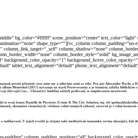
iddle“ bg_color=“#ffffff“ scene_position=“center“ text_color=“ligh
_animation=“none“ shape_type=““][vc_column column_padding=“no-ex
 column_link_target=“_self“ column_shadow=“none“ column_border_r
column_border_width=“none“ column_border_style=“solid“ bg_image_
l“ background_color_opacity=“1″ background_hover_color_opacity=
fault“ tablet_text_alignment=“default“ phone_text_alignment=“defau
 naopak prosté přiznání: toto jsme my a mluvíme sami za sebe. Pro pár Alexander Hacke a Da
dní album Menetekel (2017) navazuje na starší Perseverantia a je temným, takřka biblickým v
vají zbývající čas… Uhrančivý hudební zážitek podávaný se stupňovanou mrazivostí.
l se svojí ženou Danielle de Picciotto (Crime & The City Solution, mj. též spoluzakladatelk
xperimentů, zkoumání všemožných, většinou velmi temných zákoutí, zároveň je i velmi komorní
 a naléhavostí. V jejich tvorbě je zřejmá také meditativně-šamanská rovina ukazující, kde duo
ra-padding“ column_padding_position=“all“ background_color_opaci