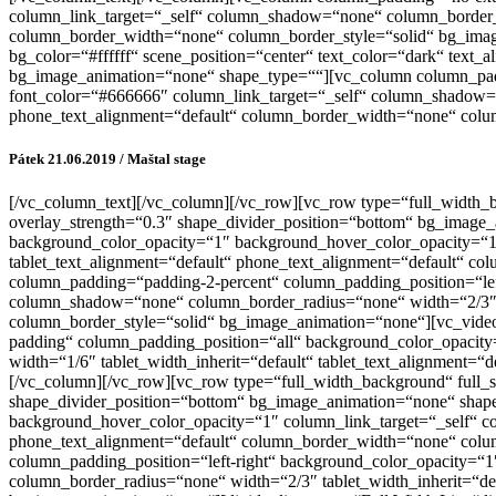
column_link_target=“_self“ column_shadow=“none“ column_border_ra
column_border_width=“none“ column_border_style=“solid“ bg_image
bg_color=“#ffffff“ scene_position=“center“ text_color=“dark“ text
bg_image_animation=“none“ shape_type=““][vc_column column_padd
font_color=“#666666″ column_link_target=“_self“ column_shadow=“n
phone_text_alignment=“default“ column_border_width=“none“ colum
Pátek 21.06.2019 / Maštal stage
[/vc_column_text][/vc_column][/vc_row][vc_row type=“full_width_bac
overlay_strength=“0.3″ shape_divider_position=“bottom“ bg_image
background_color_opacity=“1″ background_hover_color_opacity=“1″
tablet_text_alignment=“default“ phone_text_alignment=“default“ 
column_padding=“padding-2-percent“ column_padding_position=“lef
column_shadow=“none“ column_border_radius=“none“ width=“2/3″ ta
column_border_style=“solid“ bg_image_animation=“none“][vc_vid
padding“ column_padding_position=“all“ background_color_opacit
width=“1/6″ tablet_width_inherit=“default“ tablet_text_alignment
[/vc_column][/vc_row][vc_row type=“full_width_background“ full_scr
shape_divider_position=“bottom“ bg_image_animation=“none“ shape
background_hover_color_opacity=“1″ column_link_target=“_self“ co
phone_text_alignment=“default“ column_border_width=“none“ colu
column_padding_position=“left-right“ background_color_opacity=
column_border_radius=“none“ width=“2/3″ tablet_width_inherit=“de