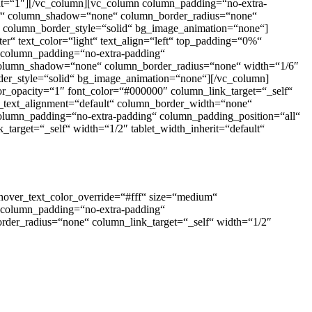
ight=“1″][/vc_column][vc_column column_padding=“no-extra-
elf“ column_shadow=“none“ column_border_radius=“none“
e“ column_border_style=“solid“ bg_image_animation=“none“]
r“ text_color=“light“ text_align=“left“ top_padding=“0%“
 column_padding=“no-extra-padding“
“ column_shadow=“none“ column_border_radius=“none“ width=“1/6″
rder_style=“solid“ bg_image_animation=“none“][/vc_column]
r_opacity=“1″ font_color=“#000000″ column_link_target=“_self“
e_text_alignment=“default“ column_border_width=“none“
column_padding=“no-extra-padding“ column_padding_position=“all“
rget=“_self“ width=“1/2″ tablet_width_inherit=“default“
 hover_text_color_override=“#fff“ size=“medium“
r column_padding=“no-extra-padding“
der_radius=“none“ column_link_target=“_self“ width=“1/2″