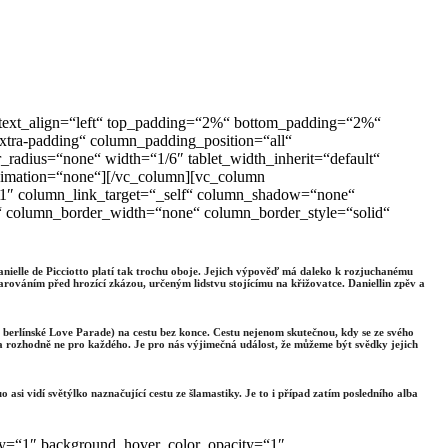
t“ text_align=“left“ top_padding=“2%“ bottom_padding=“2%“
tra-padding“ column_padding_position=“all“
adius=“none“ width=“1/6″ tablet_width_inherit=“default“
animation=“none“][/vc_column][vc_column
“1″ column_link_target=“_self“ column_shadow=“none“
lt“ column_border_width=“none“ column_border_style=“solid“
nielle de Picciotto platí tak trochu oboje. Jejich výpověď má daleko k rozjuchanému
arováním před hrozící zkázou, určeným lidstvu stojícímu na křižovatce. Daniellin zpěv a
a berlínské Love Parade) na cestu bez konce. Cestu nejenom skutečnou, kdy se ze svého
 a rozhodně ne pro každého. Je pro nás výjimečná událost, že můžeme být svědky jejich
 asi vidí světýlko naznačující cestu ze šlamastiky. Je to i případ zatím posledního alba
ty=“1″ background_hover_color_opacity=“1″