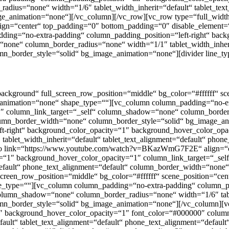
dius=“none“ width=“1/6″ tablet_width_inherit=“default“ tablet_text
_animation=“none“][/vc_column][/vc_row][vc_row type=“full_width_
_align=“center“ top_padding=“0″ bottom_padding=“0″ disable_element=
ing=“no-extra-padding“ column_padding_position=“left-right“ back
one“ column_border_radius=“none“ width=“1/1″ tablet_width_inherit
n_border_style=“solid“ bg_image_animation=“none“][divider line_t
kground“ full_screen_row_position=“middle“ bg_color=“#ffffff“ scene
_animation=“none“ shape_type=““][vc_column column_padding=“no-ext
 column_link_target=“_self“ column_shadow=“none“ column_border_r
column_border_width=“none“ column_border_style=“solid“ bg_image_
t-right“ background_color_opacity=“1″ background_hover_color_opac
blet_width_inherit=“default“ tablet_text_alignment=“default“ phon
eo link=“https://www.youtube.com/watch?v=BKazWmG7F2E“ align=“c
y=“1″ background_hover_color_opacity=“1″ column_link_target=“_s
=“default“ phone_text_alignment=“default“ column_border_width=“non
een_row_position=“middle“ bg_color=“#ffffff“ scene_position=“center
_type=““][vc_column column_padding=“no-extra-padding“ column_pad
lumn_shadow=“none“ column_border_radius=“none“ width=“1/6″ tablet
mn_border_style=“solid“ bg_image_animation=“none“][/vc_column][
“1″ background_hover_color_opacity=“1″ font_color=“#000000″ colu
fault“ tablet_text_alignment=“default“ phone_text_alignment=“defau