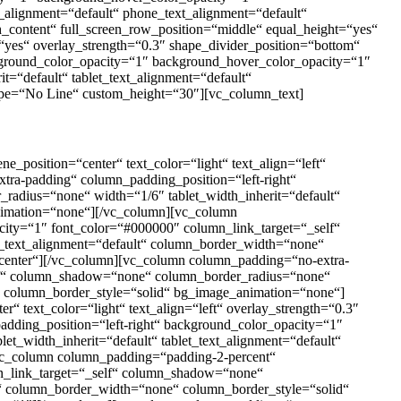
_alignment=“default“ phone_text_alignment=“default“
content“ full_screen_row_position=“middle“ equal_height=“yes“
“yes“ overlay_strength=“0.3″ shape_divider_position=“bottom“
ground_color_opacity=“1″ background_hover_color_opacity=“1″
=“default“ tablet_text_alignment=“default“
ype=“No Line“ custom_height=“30″][vc_column_text]
_position=“center“ text_color=“light“ text_align=“left“
ra-padding“ column_padding_position=“left-right“
adius=“none“ width=“1/6″ tablet_width_inherit=“default“
animation=“none“][/vc_column][vc_column
ity=“1″ font_color=“#000000″ column_link_target=“_self“
e_text_alignment=“default“ column_border_width=“none“
enter“][/vc_column][vc_column column_padding=“no-extra-
elf“ column_shadow=“none“ column_border_radius=“none“
e“ column_border_style=“solid“ bg_image_animation=“none“]
“ text_color=“light“ text_align=“left“ overlay_strength=“0.3″
ding_position=“left-right“ background_color_opacity=“1″
_width_inherit=“default“ tablet_text_alignment=“default“
vc_column column_padding=“padding-2-percent“
mn_link_target=“_self“ column_shadow=“none“
lt“ column_border_width=“none“ column_border_style=“solid“