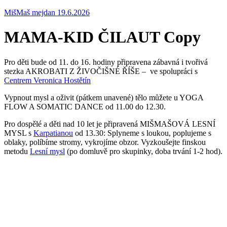
MišMaš mejdan 19.6.2026
MAMA-KID ČILAUT Copy
Pro děti bude od 11. do 16. hodiny připravena zábavná i tvořivá
stezka AKROBATI Z ŽIVOČIŠNÉ ŘÍŠE – ve spolupráci s
Centrem Veronica Hostětín
Vypnout mysl a oživit (pátkem unavené) tělo můžete u YOGA
FLOW A SOMATIC DANCE od 11.00 do 12.30.
Pro dospělé a děti nad 10 let je připravená MIŠMAŠOVÁ LESNÍ
MYSL s
Karpatianou
od 13.30: Splyneme s loukou, poplujeme s
oblaky, políbíme stromy, vykrojíme obzor. Vyzkoušejte finskou
metodu
Lesní mysl
(po domluvě pro skupinky, doba trvání 1-2 hod).