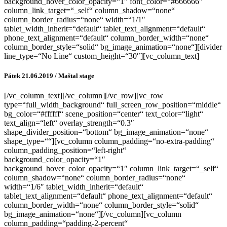
background_hover_color_opacity=“1″ font_color=“#666666″
column_link_target=“_self“ column_shadow=“none“
column_border_radius=“none“ width=“1/1″
tablet_width_inherit=“default“ tablet_text_alignment=“default“
phone_text_alignment=“default“ column_border_width=“none“
column_border_style=“solid“ bg_image_animation=“none“][divider
line_type=“No Line“ custom_height=“30″][vc_column_text]
Pátek 21.06.2019 / Maštal stage
[/vc_column_text][/vc_column][/vc_row][vc_row
type=“full_width_background“ full_screen_row_position=“middle“
bg_color=“#ffffff“ scene_position=“center“ text_color=“light“
text_align=“left“ overlay_strength=“0.3″
shape_divider_position=“bottom“ bg_image_animation=“none“
shape_type=““][vc_column column_padding=“no-extra-padding“
column_padding_position=“left-right“
background_color_opacity=“1″
background_hover_color_opacity=“1″ column_link_target=“_self“
column_shadow=“none“ column_border_radius=“none“
width=“1/6″ tablet_width_inherit=“default“
tablet_text_alignment=“default“ phone_text_alignment=“default“
column_border_width=“none“ column_border_style=“solid“
bg_image_animation=“none“][/vc_column][vc_column
column_padding=“padding-2-percent“