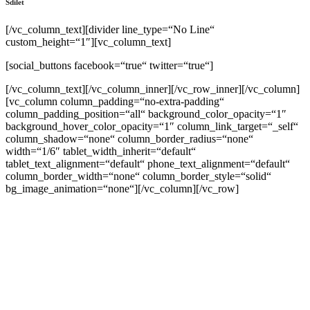
Sdílet
[/vc_column_text][divider line_type=“No Line“
custom_height=“1″][vc_column_text]
[social_buttons facebook=“true“ twitter=“true“]
[/vc_column_text][/vc_column_inner][/vc_row_inner][/vc_column]
[vc_column column_padding=“no-extra-padding“
column_padding_position=“all“ background_color_opacity=“1″
background_hover_color_opacity=“1″ column_link_target=“_self“
column_shadow=“none“ column_border_radius=“none“
width=“1/6″ tablet_width_inherit=“default“
tablet_text_alignment=“default“ phone_text_alignment=“default“
column_border_width=“none“ column_border_style=“solid“
bg_image_animation=“none“][/vc_column][/vc_row]