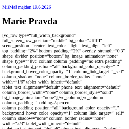
MišMaš mejdan 19.6.2026
Marie Pravda
[vc_row type=“full_width_background“
full_screen_row_position=“middle“ bg_color=“#ffffff“
scene_position=“center“ text_color=“light“ text_align=“left“
top_padding=“2%“ bottom_padding=“2%“ overlay_strength=“0.3″
shape_divider_position=“bottom“ bg_image_animation=“none“
shape_type=““][vc_column column_padding=“no-extra-padding“
column_padding_position=“all“ background_color_opacity=“1″
background_hover_color_opacity=“1″ column_link_target=“_self“
column_shadow=“none“ column_border_radius=“none“
width=“1/6″ tablet_width_inherit=“default“
tablet_text_alignment=“default“ phone_text_alignment=“default“
column_border_width=“none“ column_border_style=“solid“
bg_image_animation=“none“][/vc_column][vc_column
column_padding=“padding-2-percent“
column_padding_position=“all“ background_color_opacity=“1″
background_hover_color_opacity=“1″ column_link_target=“_self“
column_shadow=“none“ column_border_radius=“none“
width=“2/3″ tablet_width_inherit=“default“
tablet_text_alignment=“default“ phone_text_alignment=“default“