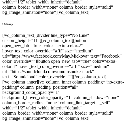
width=“1/2″ tablet_width_inherit=“default“
column_border_width=“none“ column_border_style=“solid“
bg_image_animation=“none“][vc_column_text]
Odkazy
[/vc_column_text][divider line_type=“No Line“
custom_height=“11″][vc_column_text][button
open_new_tab=“true“ color=“extra-color-2″
hover_text_color_override=“#fff“ size=“medium“
url=“https://www.facebook.com/May.Mickova“ text=“Facebook“
color_override=““][button open_new_tab=“true“ color=“extra-
color-1″ hover_text_color_override=“#fff“ size=“medium“
url=“https://soundcloud.com/yomomsmokescrack“
text=“Soundcloud“ color_override=““][/vc_column_text]
[/vc_column_inner][vc_column_inner column_padding=“no-extra-
padding“ column_padding_position=“all“
background_color_opacity=“1″
background_hover_color_opacity=“1″ column_shadow=“none“
column_border_radius=“none“ column_link_target=“_self“
width=“1/2″ tablet_width_inherit=“default“
column_border_width=“none“ column_border_style=“solid“
bg_image_animation=“none“][vc_column_text]