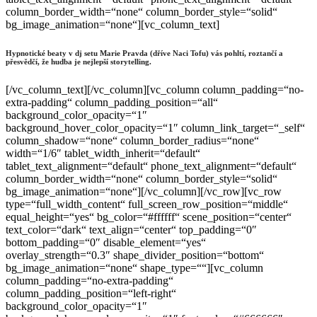
column_border_width=“none“ column_border_style=“solid“
bg_image_animation=“none“][vc_column_text]
Hypnotické beaty v dj setu Marie Pravda (dříve Naci Tofu) vás pohltí, roztančí a
přesvědčí, že hudba je nejlepší storytelling.
[/vc_column_text][/vc_column][vc_column column_padding=“no-
extra-padding“ column_padding_position=“all“
background_color_opacity=“1″
background_hover_color_opacity=“1″ column_link_target=“_self“
column_shadow=“none“ column_border_radius=“none“
width=“1/6″ tablet_width_inherit=“default“
tablet_text_alignment=“default“ phone_text_alignment=“default“
column_border_width=“none“ column_border_style=“solid“
bg_image_animation=“none“][/vc_column][/vc_row][vc_row
type=“full_width_content“ full_screen_row_position=“middle“
equal_height=“yes“ bg_color=“#ffffff“ scene_position=“center“
text_color=“dark“ text_align=“center“ top_padding=“0″
bottom_padding=“0″ disable_element=“yes“
overlay_strength=“0.3″ shape_divider_position=“bottom“
bg_image_animation=“none“ shape_type=““][vc_column
column_padding=“no-extra-padding“
column_padding_position=“left-right“
background_color_opacity=“1″