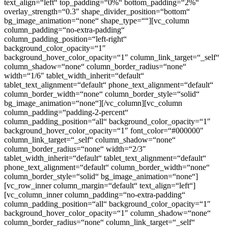
text_align=“left“ top_padding=“0%“ bottom_padding=“2%“
overlay_strength=“0.3″ shape_divider_position=“bottom“
bg_image_animation=“none“ shape_type=““][vc_column
column_padding=“no-extra-padding“
column_padding_position=“left-right“
background_color_opacity=“1″
background_hover_color_opacity=“1″ column_link_target=“_self“
column_shadow=“none“ column_border_radius=“none“
width=“1/6″ tablet_width_inherit=“default“
tablet_text_alignment=“default“ phone_text_alignment=“default“
column_border_width=“none“ column_border_style=“solid“
bg_image_animation=“none“][/vc_column][vc_column
column_padding=“padding-2-percent“
column_padding_position=“all“ background_color_opacity=“1″
background_hover_color_opacity=“1″ font_color=“#000000″
column_link_target=“_self“ column_shadow=“none“
column_border_radius=“none“ width=“2/3″
tablet_width_inherit=“default“ tablet_text_alignment=“default“
phone_text_alignment=“default“ column_border_width=“none“
column_border_style=“solid“ bg_image_animation=“none“]
[vc_row_inner column_margin=“default“ text_align=“left“]
[vc_column_inner column_padding=“no-extra-padding“
column_padding_position=“all“ background_color_opacity=“1″
background_hover_color_opacity=“1″ column_shadow=“none“
column_border_radius=“none“ column_link_target=“_self“