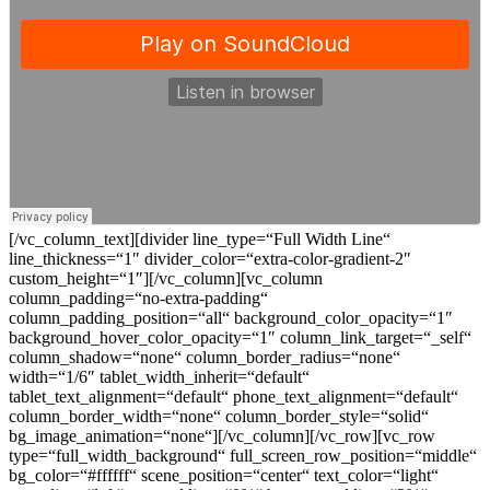
[/vc_column_text][divider line_type=“Full Width Line“
line_thickness=“1″ divider_color=“extra-color-gradient-2″
custom_height=“1″][/vc_column][vc_column
column_padding=“no-extra-padding“
column_padding_position=“all“ background_color_opacity=“1″
background_hover_color_opacity=“1″ column_link_target=“_self“
column_shadow=“none“ column_border_radius=“none“
width=“1/6″ tablet_width_inherit=“default“
tablet_text_alignment=“default“ phone_text_alignment=“default“
column_border_width=“none“ column_border_style=“solid“
bg_image_animation=“none“][/vc_column][/vc_row][vc_row
type=“full_width_background“ full_screen_row_position=“middle“
bg_color=“#ffffff“ scene_position=“center“ text_color=“light“