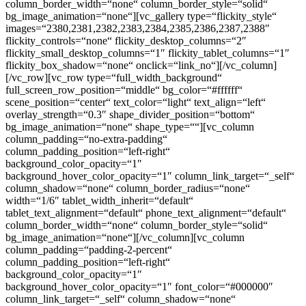
column_border_width=“none“ column_border_style=“solid“
bg_image_animation=“none“][vc_gallery type=“flickity_style“
images=“2380,2381,2382,2383,2384,2385,2386,2387,2388″
flickity_controls=“none“ flickity_desktop_columns=“2″
flickity_small_desktop_columns=“1″ flickity_tablet_columns=“1″
flickity_box_shadow=“none“ onclick=“link_no“][/vc_column]
[/vc_row][vc_row type=“full_width_background“
full_screen_row_position=“middle“ bg_color=“#ffffff“
scene_position=“center“ text_color=“light“ text_align=“left“
overlay_strength=“0.3″ shape_divider_position=“bottom“
bg_image_animation=“none“ shape_type=““][vc_column
column_padding=“no-extra-padding“
column_padding_position=“left-right“
background_color_opacity=“1″
background_hover_color_opacity=“1″ column_link_target=“_self“
column_shadow=“none“ column_border_radius=“none“
width=“1/6″ tablet_width_inherit=“default“
tablet_text_alignment=“default“ phone_text_alignment=“default“
column_border_width=“none“ column_border_style=“solid“
bg_image_animation=“none“][/vc_column][vc_column
column_padding=“padding-2-percent“
column_padding_position=“left-right“
background_color_opacity=“1″
background_hover_color_opacity=“1″ font_color=“#000000″
column_link_target=“_self“ column_shadow=“none“