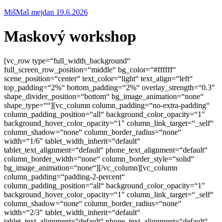
MišMaš mejdan 19.6.2026
Maskový workshop
[vc_row type=“full_width_background“
full_screen_row_position=“middle“ bg_color=“#ffffff“
scene_position=“center“ text_color=“light“ text_align=“left“
top_padding=“2%“ bottom_padding=“2%“ overlay_strength=“0.3″
shape_divider_position=“bottom“ bg_image_animation=“none“
shape_type=““][vc_column column_padding=“no-extra-padding“
column_padding_position=“all“ background_color_opacity=“1″
background_hover_color_opacity=“1″ column_link_target=“_self“
column_shadow=“none“ column_border_radius=“none“
width=“1/6″ tablet_width_inherit=“default“
tablet_text_alignment=“default“ phone_text_alignment=“default“
column_border_width=“none“ column_border_style=“solid“
bg_image_animation=“none“][/vc_column][vc_column
column_padding=“padding-2-percent“
column_padding_position=“all“ background_color_opacity=“1″
background_hover_color_opacity=“1″ column_link_target=“_self“
column_shadow=“none“ column_border_radius=“none“
width=“2/3″ tablet_width_inherit=“default“
tablet_text_alignment=“default“ phone_text_alignment=“default“