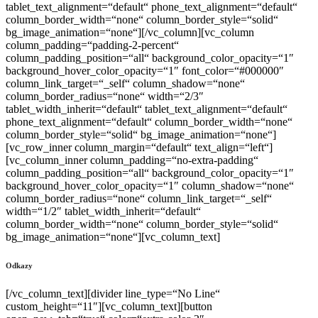
tablet_text_alignment=“default“ phone_text_alignment=“default“
column_border_width=“none“ column_border_style=“solid“
bg_image_animation=“none“][/vc_column][vc_column
column_padding=“padding-2-percent“
column_padding_position=“all“ background_color_opacity=“1″
background_hover_color_opacity=“1″ font_color=“#000000″
column_link_target=“_self“ column_shadow=“none“
column_border_radius=“none“ width=“2/3″
tablet_width_inherit=“default“ tablet_text_alignment=“default“
phone_text_alignment=“default“ column_border_width=“none“
column_border_style=“solid“ bg_image_animation=“none“]
[vc_row_inner column_margin=“default“ text_align=“left“]
[vc_column_inner column_padding=“no-extra-padding“
column_padding_position=“all“ background_color_opacity=“1″
background_hover_color_opacity=“1″ column_shadow=“none“
column_border_radius=“none“ column_link_target=“_self“
width=“1/2″ tablet_width_inherit=“default“
column_border_width=“none“ column_border_style=“solid“
bg_image_animation=“none“][vc_column_text]
Odkazy
[/vc_column_text][divider line_type=“No Line“
custom_height=“11″][vc_column_text][button