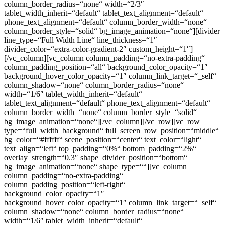
column_border_radius=“none“ width=“2/3″
tablet_width_inherit=“default“ tablet_text_alignment=“default“
phone_text_alignment=“default“ column_border_width=“none“
column_border_style=“solid“ bg_image_animation=“none“][divider
line_type=“Full Width Line“ line_thickness=“1″
divider_color=“extra-color-gradient-2″ custom_height=“1″]
[/vc_column][vc_column column_padding=“no-extra-padding“
column_padding_position=“all“ background_color_opacity=“1″
background_hover_color_opacity=“1″ column_link_target=“_self“
column_shadow=“none“ column_border_radius=“none“
width=“1/6″ tablet_width_inherit=“default“
tablet_text_alignment=“default“ phone_text_alignment=“default“
column_border_width=“none“ column_border_style=“solid“
bg_image_animation=“none“][/vc_column][/vc_row][vc_row
type=“full_width_background“ full_screen_row_position=“middle“
bg_color=“#ffffff“ scene_position=“center“ text_color=“light“
text_align=“left“ top_padding=“0%“ bottom_padding=“2%“
overlay_strength=“0.3″ shape_divider_position=“bottom“
bg_image_animation=“none“ shape_type=““][vc_column
column_padding=“no-extra-padding“
column_padding_position=“left-right“
background_color_opacity=“1″
background_hover_color_opacity=“1″ column_link_target=“_self“
column_shadow=“none“ column_border_radius=“none“
width=“1/6″ tablet_width_inherit=“default“