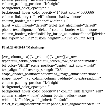
column_padding_position=“left-right“
background_color_opacity=“1″
background_hover_color_opacity=“1″ font_color=“#666666″
column_link_target=“_self“ column_shadow=“none“
column_border_radius=“none“ width=“1/1″
tablet_width_inherit=“default“ tablet_text_alignment=“default“
phone_text_alignment=“default“ column_border_width=“none“
column_border_style=“solid“ bg_image_animation=“none“][divider
line_type=“No Line“ custom_height=“30″][vc_column_text]
Pátek 21.06.2019 / Maštal stage
[/vc_column_text][/vc_column][/vc_row][vc_row
type=“full_width_content“ full_screen_row_position=“middle“
bg_color=“#ffffff“ scene_position=“center“ text_color=“light“
text_align=“left“ overlay_strength=“0.3″
shape_divider_position=“bottom“ bg_image_animation=“none“
shape_type=““][vc_column column_padding=“no-extra-padding“
column_padding_position=“left-right“
background_color_opacity=“1″
background_hover_color_opacity=“1″ column_link_target=“_self“
column_shadow=“none“ column_border_radius=“none“
width=“1/1″ tablet_width_inherit=“default“
tablet_text_alignment=“default“ phone_text_alignment=“default“