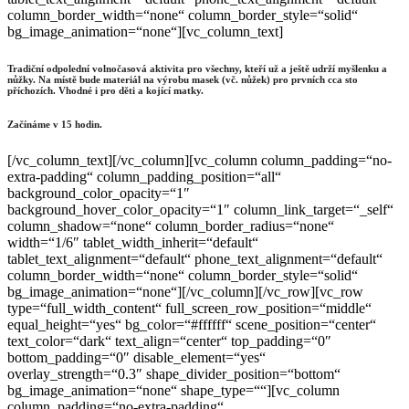
column_border_width=“none“ column_border_style=“solid“
bg_image_animation=“none“][vc_column_text]
Tradiční odpolední volnočasová aktivita pro všechny, kteří už a ještě udrží myšlenku a
nůžky. Na místě bude materiál na výrobu masek (vč. nůžek) pro prvních cca sto
příchozích. Vhodné i pro děti a kojící matky.
Začínáme v 15 hodin.
[/vc_column_text][/vc_column][vc_column column_padding=“no-
extra-padding“ column_padding_position=“all“
background_color_opacity=“1″
background_hover_color_opacity=“1″ column_link_target=“_self“
column_shadow=“none“ column_border_radius=“none“
width=“1/6″ tablet_width_inherit=“default“
tablet_text_alignment=“default“ phone_text_alignment=“default“
column_border_width=“none“ column_border_style=“solid“
bg_image_animation=“none“][/vc_column][/vc_row][vc_row
type=“full_width_content“ full_screen_row_position=“middle“
equal_height=“yes“ bg_color=“#ffffff“ scene_position=“center“
text_color=“dark“ text_align=“center“ top_padding=“0″
bottom_padding=“0″ disable_element=“yes“
overlay_strength=“0.3″ shape_divider_position=“bottom“
bg_image_animation=“none“ shape_type=““][vc_column
column_padding=“no-extra-padding“