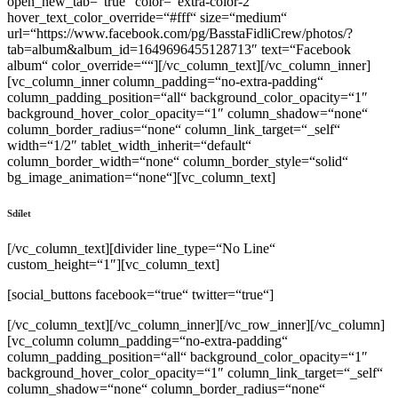
open_new_tab=“true“ color=“extra-color-2″
hover_text_color_override=“#fff“ size=“medium“
url=“https://www.facebook.com/pg/BasstaFidliCrew/photos/?
tab=album&album_id=1649696455128713″ text=“Facebook
album“ color_override=““][/vc_column_text][/vc_column_inner]
[vc_column_inner column_padding=“no-extra-padding“
column_padding_position=“all“ background_color_opacity=“1″
background_hover_color_opacity=“1″ column_shadow=“none“
column_border_radius=“none“ column_link_target=“_self“
width=“1/2″ tablet_width_inherit=“default“
column_border_width=“none“ column_border_style=“solid“
bg_image_animation=“none“][vc_column_text]
Sdílet
[/vc_column_text][divider line_type=“No Line“
custom_height=“1″][vc_column_text]
[social_buttons facebook=“true“ twitter=“true“]
[/vc_column_text][/vc_column_inner][/vc_row_inner][/vc_column]
[vc_column column_padding=“no-extra-padding“
column_padding_position=“all“ background_color_opacity=“1″
background_hover_color_opacity=“1″ column_link_target=“_self“
column_shadow=“none“ column_border_radius=“none“