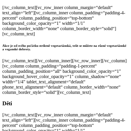
[/vc_column_text][vc_row_inner column_margin=“default“
text_align=“left“][vc_column_inner column_padding=“padding-4-
percent“ column_padding_position=“top-bottom“
background_color_opacity=“1″ width=“1/1″
column_border_width=“none“ column_border_style=“solid“]
[vc_column_text]
Akce je od svého počátku striktně vegetariánská, tešit se můžete na různé vegetariánské
a veganské dobroty.
[/vc_column_text][/vc_column_inner][/vc_row_inner][/vc_column]
[vc_column column_padding=“padding-1-percent“
column_padding_position=“all“ background_color_opacity=“1″
background_hover_color_opacity=“1″ column_shadow=“none“
width=“1/4″ tablet_text_alignment=“default“
phone_text_alignment=“default“ column_border_width=“none“
column_border_style=“solid“][vc_column_text]
Děti
[/vc_column_text][vc_row_inner column_margin=“default“
text_align=“left“][vc_column_inner column_padding=“padding-4-
percent“ column_padding_position=“top-bottom“
background_color_opacity=“1″ width=“1/1″