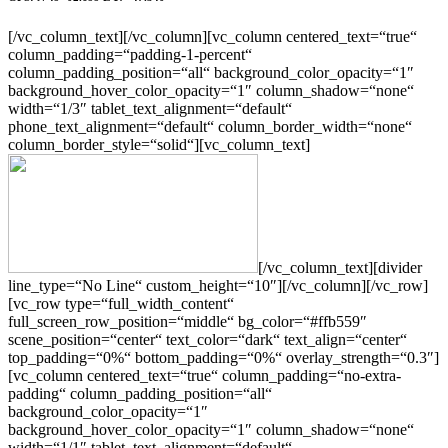
[/vc_column_text][/vc_column][vc_column centered_text=“true“
column_padding=“padding-1-percent“
column_padding_position=“all“ background_color_opacity=“1″
background_hover_color_opacity=“1″ column_shadow=“none“
width=“1/3″ tablet_text_alignment=“default“
phone_text_alignment=“default“ column_border_width=“none“
column_border_style=“solid“][vc_column_text]
[/vc_column_text][divider
line_type=“No Line“ custom_height=“10″][/vc_column][/vc_row]
[vc_row type=“full_width_content“
full_screen_row_position=“middle“ bg_color=“#ffb559″
scene_position=“center“ text_color=“dark“ text_align=“center“
top_padding=“0%“ bottom_padding=“0%“ overlay_strength=“0.3″]
[vc_column centered_text=“true“ column_padding=“no-extra-
padding“ column_padding_position=“all“
background_color_opacity=“1″
background_hover_color_opacity=“1″ column_shadow=“none“
width=“1/1″ tablet_text_alignment=“default“