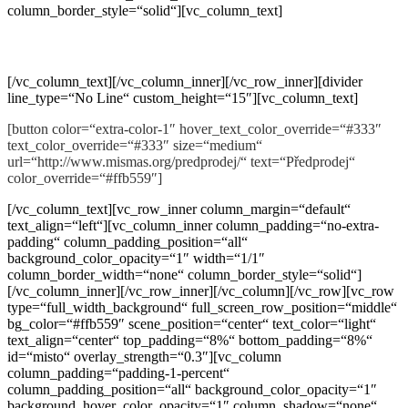
column_border_style=“solid“][vc_column_text]
Předprodej vstupenek běží do 12. června.
[/vc_column_text][/vc_column_inner][/vc_row_inner][divider
line_type=“No Line“ custom_height=“15″][vc_column_text]
[button color=“extra-color-1″ hover_text_color_override=“#333″
text_color_override=“#333″ size=“medium“
url=“http://www.mismas.org/predprodej/“ text=“Předprodej“
color_override=“#ffb559″]
[/vc_column_text][vc_row_inner column_margin=“default“
text_align=“left“][vc_column_inner column_padding=“no-extra-
padding“ column_padding_position=“all“
background_color_opacity=“1″ width=“1/1″
column_border_width=“none“ column_border_style=“solid“]
[/vc_column_inner][/vc_row_inner][/vc_column][/vc_row][vc_row
type=“full_width_background“ full_screen_row_position=“middle“
bg_color=“#ffb559″ scene_position=“center“ text_color=“light“
text_align=“center“ top_padding=“8%“ bottom_padding=“8%“
id=“misto“ overlay_strength=“0.3″][vc_column
column_padding=“padding-1-percent“
column_padding_position=“all“ background_color_opacity=“1″
background_hover_color_opacity=“1″ column_shadow=“none“