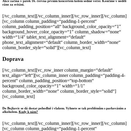
Akce začíná v pátek 16. června prvním koncertem kolem sedmé večer. Končíme v neděli
ráno za svítání.
[/vc_column_text][/vc_column_inner][/vc_row_inner][/vc_column]
[vc_column column_padding=“padding-1-percent“
column_padding_position=“all“ background_color_opacity=“1″
background_hover_color_opacity=“1″ column_shadow=“none“
width=“1/4″ tablet_text_alignment=“default“
phone_text_alignment=“default“ column_border_width=“none“
column_border_style=“solid“][vc_column_text]
Doprava
[/vc_column_text][vc_row_inner column_margin=“default“
text_align=“left“][vc_column_inner column_padding=“padding-4-
percent“ column_padding_position=“top-bottom“
background_color_opacity=“1″ width=“1/1″
column_border_width=“none“ column_border_style=“solid“]
[vc_column_text]
Do Bojkovic se dá dostat pohodlně i vlakem. Vyhnete se tak problémům s parkováním a
alkoholem.
Kudy k nám?
[/vc_column_text][/vc_column_inner][/vc_row_inner][/vc_column]
[vc_column column_padding=“padding-1-percent“