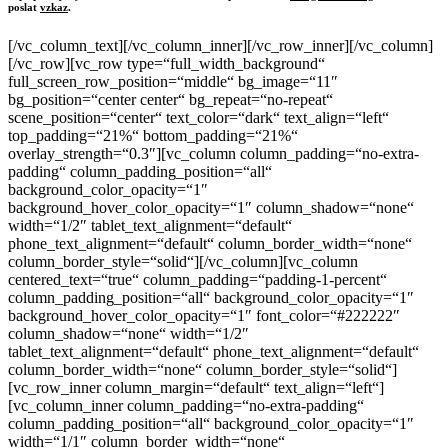
poslat
vzkaz
.
[/vc_column_text][/vc_column_inner][/vc_row_inner][/vc_column]
[/vc_row][vc_row type=“full_width_background“
full_screen_row_position=“middle“ bg_image=“11″
bg_position=“center center“ bg_repeat=“no-repeat“
scene_position=“center“ text_color=“dark“ text_align=“left“
top_padding=“21%“ bottom_padding=“21%“
overlay_strength=“0.3″][vc_column column_padding=“no-extra-
padding“ column_padding_position=“all“
background_color_opacity=“1″
background_hover_color_opacity=“1″ column_shadow=“none“
width=“1/2″ tablet_text_alignment=“default“
phone_text_alignment=“default“ column_border_width=“none“
column_border_style=“solid“][/vc_column][vc_column
centered_text=“true“ column_padding=“padding-1-percent“
column_padding_position=“all“ background_color_opacity=“1″
background_hover_color_opacity=“1″ font_color=“#222222″
column_shadow=“none“ width=“1/2″
tablet_text_alignment=“default“ phone_text_alignment=“default“
column_border_width=“none“ column_border_style=“solid“]
[vc_row_inner column_margin=“default“ text_align=“left“]
[vc_column_inner column_padding=“no-extra-padding“
column_padding_position=“all“ background_color_opacity=“1″
width=“1/1″ column_border_width=“none“