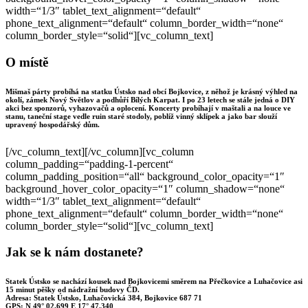
width=“1/3″ tablet_text_alignment=“default“
phone_text_alignment=“default“ column_border_width=“none“
column_border_style=“solid“][vc_column_text]
O místě
Mišmaš párty probíhá na statku
Ústsko
nad obcí
Bojkovice
, z něhož je krásný výhled na
okolí, zámek
Nový Světlov
a
podhůří Bílých Karpat
. I po 23 letech se stále jedná o DIY
akci bez sponzorů, vyhazovačů a oplocení. Koncerty probíhají v maštali a na louce ve
stanu, taneční stage vedle ruin staré stodoly, poblíž vinný sklípek a jako bar slouží
upravený hospodářský dům.
[/vc_column_text][/vc_column][vc_column
column_padding=“padding-1-percent“
column_padding_position=“all“ background_color_opacity=“1″
background_hover_color_opacity=“1″ column_shadow=“none“
width=“1/3″ tablet_text_alignment=“default“
phone_text_alignment=“default“ column_border_width=“none“
column_border_style=“solid“][vc_column_text]
Jak se k nám dostanete?
Statek Ústsko se nachází kousek nad Bojkovicemi směrem na Přečkovice a Luhačovice asi
15 minut pěšky od nádražní budovy ČD.
Adresa: Statek Ústsko, Luhačovická 384, Bojkovice 687 71
GPS: N 49° 02.699 E 17° 47.340