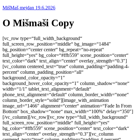
MišMaš mejdan 19.6.2026
O Mišmaši Copy
[vc_row type=“full_width_background“
full_screen_row_position=“middle“ bg_image=“1484″
bg_position=“center center“ bg_repeat=“no-repeat“
full_height=“yes“ bg_color=“#ffb559″ scene_position=“center“
text_color=“dark“ text_align=“center“ overlay_strength=“0.3″]
[vc_column centered_text=“true“ column_padding=“padding-4-
percent“ column_padding_position=“all“
background_color_opacity=“1″
background_hover_color_opacity=“1″ column_shadow=“none“
width=“1/1″ tablet_text_alignment=“default“
phone_text_alignment=“default“ column_border_width=“none“
column_border_style=“solid“][image_with_animation
image_url=“1466″ alignment=“center“ animation=“Fade In From
Bottom“ box_shadow=“none“ max_width=“100%“ delay=“350″]
[/vc_column][/vc_row][vc_row type=“full_width_background“
full_screen_row_position=“middle“ full_height=“yes“
bg_color=“#ffb559″ scene_position=“center“ text_color=“dark“
text_align=“center“ overlay_strength=“0.3″][vc_column
centered_text=“true“ column_padding=“padding-4-percent“