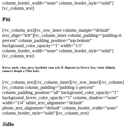
column_border_width=“none“ column_border_style=“solid“]
[vc_column_text]
Pití
[/vc_column_text][vc_row_inner column_margin=“default“
text_align=“left“][vc_column_inner column_padding=“padding-4-
percent“ column_padding_position=“top-bottom“
background_color_opacity=“1″ width=“1/1″
column_border_width=“none“ column_border_style=“solid“]
[vc_column_text]
Káva, mošt, víno, pivo, karibský rum atd. K dispozici je férový bar, vinný sklípek,
rumové doupě a Ulité kafé.
[/vc_column_text][/vc_column_inner][/vc_row_inner][/vc_column]
[vc_column column_padding=“padding-1-percent“
column_padding_position=“all“ background_color_opacity=“1″
background_hover_color_opacity=“1″ column_shadow=“none“
width=“1/4″ tablet_text_alignment=“default“
phone_text_alignment=“default“ column_border_width=“none“
column_border_style=“solid“][vc_column_text]
Jídlo