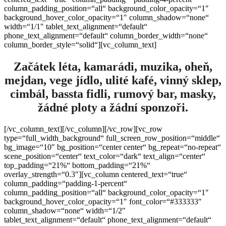
column_padding_position=“all“ background_color_opacity=“1″
background_hover_color_opacity=“1″ column_shadow=“none“
width=“1/1″ tablet_text_alignment=“default“
phone_text_alignment=“default“ column_border_width=“none“
column_border_style=“solid“][vc_column_text]
Začátek léta, kamarádi, muzika, oheň,
mejdan, vege jídlo, ulité kafé, vinný sklep,
cimbál, bassta fidli, rumový bar, masky,
žádné ploty a žádní sponzoři.
[/vc_column_text][/vc_column][/vc_row][vc_row
type=“full_width_background“ full_screen_row_position=“middle“
bg_image=“10″ bg_position=“center center“ bg_repeat=“no-repeat“
scene_position=“center“ text_color=“dark“ text_align=“center“
top_padding=“21%“ bottom_padding=“21%“
overlay_strength=“0.3″][vc_column centered_text=“true“
column_padding=“padding-1-percent“
column_padding_position=“all“ background_color_opacity=“1″
background_hover_color_opacity=“1″ font_color=“#333333″
column_shadow=“none“ width=“1/2″
tablet_text_alignment=“default“ phone_text_alignment=“default“