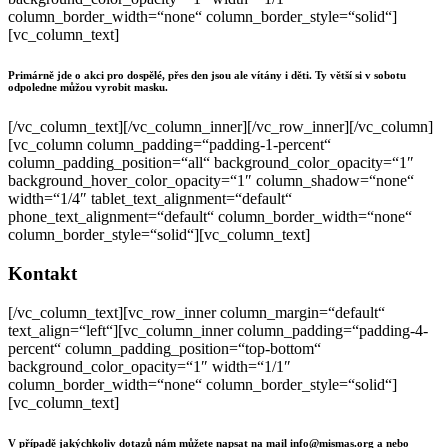
column_border_width=“none“ column_border_style=“solid“]
[vc_column_text]
Primárně jde o akci pro dospělé, přes den jsou ale vítány i děti. Ty větší si v sobotu
odpoledne můžou vyrobit masku.
[/vc_column_text][/vc_column_inner][/vc_row_inner][/vc_column]
[vc_column column_padding=“padding-1-percent“
column_padding_position=“all“ background_color_opacity=“1″
background_hover_color_opacity=“1″ column_shadow=“none“
width=“1/4″ tablet_text_alignment=“default“
phone_text_alignment=“default“ column_border_width=“none“
column_border_style=“solid“][vc_column_text]
Kontakt
[/vc_column_text][vc_row_inner column_margin=“default“
text_align=“left“][vc_column_inner column_padding=“padding-4-
percent“ column_padding_position=“top-bottom“
background_color_opacity=“1″ width=“1/1″
column_border_width=“none“ column_border_style=“solid“]
[vc_column_text]
V případě jakýchkoliv dotazů nám můžete napsat na mail
info@mismas.org
a nebo