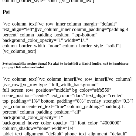
column_border_style=“solid“][vc_column_text]
Psi
[/vc_column_text][vc_row_inner column_margin=“default“
text_align=“left“][vc_column_inner column_padding=“padding-4-
percent“ column_padding_position=“top-bottom“
background_color_opacity=“1″ width=“1/1″
column_border_width=“none“ column_border_style=“solid“]
[vc_column_text]
Své psí mazlíčky nechte doma! Na akci je hodně lidí a hlasitá hudba, což je kombinace
pro psy i lidi velmi nevhodná.
[/vc_column_text][/vc_column_inner][/vc_row_inner][/vc_column]
[/vc_row][vc_row type=“full_width_background“
full_screen_row_position=“middle“ bg_color=“#ffb559″
scene_position=“center“ text_color=“dark“ text_align=“center“
top_padding=“1%“ bottom_padding=“8%“ overlay_strength=“0.3″]
[vc_column centered_text=“true“ column_padding=“padding-1-
percent“ column_padding_position=“all“
background_color_opacity=“1″
background_hover_color_opacity=“1″ font_color=“#000000″
column_shadow=“none“ width=“1/4″
tablet_text_alignment=“default“ phone_text_alignment=“default“