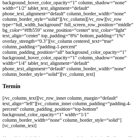
background_hover_color_opacity=“1″ column_shadow=“none“
width=“1/2″ tablet_text_alignment=“default“
phone_text_alignment=“default“ column_border_width=“none“
column_border_style=“solid“][/vc_column][/vc_row][vc_row
type=“full_width_background“ full_screen_row_position=“middle“
bg_color=“#ffb559″ scene_position=“center“ text_color=“light“
text_align=“center“ top_padding=“8%“ bottom_padding=“1%“
overlay_strength=“0.3″][vc_column centered_text=“true“
column_padding=“padding-1-percent“
column_padding_position=“all“ background_color_opacity=“1″
background_hover_color_opacity=“1″ column_shadow=“none“
width=“1/4″ tablet_text_alignment=“default“
phone_text_alignment=“default“ column_border_width=“none“
column_border_style=“solid“][vc_column_text]
Termín
[/vc_column_text][vc_row_inner column_margin=“default“
text_align=“left“][vc_column_inner column_padding=“padding-4-
percent“ column_padding_position=“top-bottom“
background_color_opacity=“1″ width=“1/1″
column_border_width=“none“ column_border_style=“solid“]
[vc_column_text]