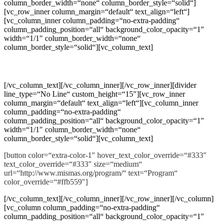
column_border_width=“none“ column_border_style=“solid“]
[vc_row_inner column_margin=“default“ text_align=“left“]
[vc_column_inner column_padding=“no-extra-padding“
column_padding_position=“all“ background_color_opacity=“1″
width=“1/1″ column_border_width=“none“
column_border_style=“solid“][vc_column_text]
Velká část letošního programu zveřejněna!
[/vc_column_text][/vc_column_inner][/vc_row_inner][divider
line_type=“No Line“ custom_height=“15″][vc_row_inner
column_margin=“default“ text_align=“left“][vc_column_inner
column_padding=“no-extra-padding“
column_padding_position=“all“ background_color_opacity=“1″
width=“1/1″ column_border_width=“none“
column_border_style=“solid“][vc_column_text]
[button color=“extra-color-1″ hover_text_color_override=“#333″
text_color_override=“#333″ size=“medium“
url=“http://www.mismas.org/program/“ text=“Program“
color_override=“#ffb559″]
[/vc_column_text][/vc_column_inner][/vc_row_inner][/vc_column]
[vc_column column_padding=“no-extra-padding“
column_padding_position=“all“ background_color_opacity=“1″