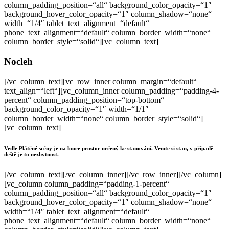
column_padding_position=“all“ background_color_opacity=“1″
background_hover_color_opacity=“1″ column_shadow=“none“
width=“1/4″ tablet_text_alignment=“default“
phone_text_alignment=“default“ column_border_width=“none“
column_border_style=“solid“][vc_column_text]
Nocleh
[/vc_column_text][vc_row_inner column_margin=“default“
text_align=“left“][vc_column_inner column_padding=“padding-4-
percent“ column_padding_position=“top-bottom“
background_color_opacity=“1″ width=“1/1″
column_border_width=“none“ column_border_style=“solid“]
[vc_column_text]
Vedle Plátěné scény je na louce prostor určený ke stanování. Vemte si stan, v případě
deště je to nezbytnost.
[/vc_column_text][/vc_column_inner][/vc_row_inner][/vc_column]
[vc_column column_padding=“padding-1-percent“
column_padding_position=“all“ background_color_opacity=“1″
background_hover_color_opacity=“1″ column_shadow=“none“
width=“1/4″ tablet_text_alignment=“default“
phone_text_alignment=“default“ column_border_width=“none“