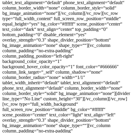
tablet_text_alignment=“default“ phone_text_alignment=“default“
column_border_width=“none“ column_border_style=“solid“
bg_image_animation=“none“][/vc_column][/vc_row][vc_row
type=“full_width_content“ full_screen_row_position=“middle“
equal_height=“yes“ bg_color=“#ffffff“ scene_position=“center“
text_color=“dark“ text_align=“center“ top_padding=“0″
bottom_padding=“0″ disable_element=“yes“
overlay_strength=“0.3″ shape_divider_position=“bottom“
bg_image_animation=“none“ shape_type=““][vc_column
column_padding=“no-extra-padding“
column_padding_position=“left-right“
background_color_opacity=“1″
background_hover_color_opacity=“1″ font_color=“#666666″
column_link_target=“_self“ column_shadow=“none“
column_border_radius=“none“ width=“1/1″
tablet_width_inherit=“default“ tablet_text_alignment=“default“
phone_text_alignment=“default“ column_border_width=“none“
column_border_style=“solid“ bg_image_animation=“none“][divider
line_type=“No Line“ custom_height=“30″][/vc_column][/vc_row]
[vc_row type=“full_width_background“
full_screen_row_position=“middle“ bg_color=“#ffffff“
scene_position=“center“ text_color=“light“ text_align=“left“
overlay_strength=“0.3″ shape_divider_position=“bottom“
bg_image_animation=“none“ shape_type=““][vc_column
column_padding=“no-extra-padding“