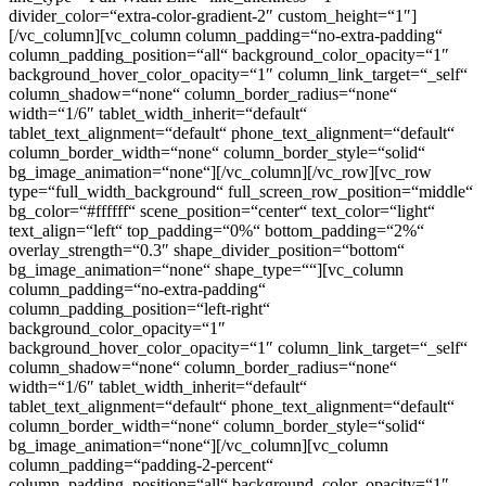
divider_color=“extra-color-gradient-2″ custom_height=“1″]
[/vc_column][vc_column column_padding=“no-extra-padding“
column_padding_position=“all“ background_color_opacity=“1″
background_hover_color_opacity=“1″ column_link_target=“_self“
column_shadow=“none“ column_border_radius=“none“
width=“1/6″ tablet_width_inherit=“default“
tablet_text_alignment=“default“ phone_text_alignment=“default“
column_border_width=“none“ column_border_style=“solid“
bg_image_animation=“none“][/vc_column][/vc_row][vc_row
type=“full_width_background“ full_screen_row_position=“middle“
bg_color=“#ffffff“ scene_position=“center“ text_color=“light“
text_align=“left“ top_padding=“0%“ bottom_padding=“2%“
overlay_strength=“0.3″ shape_divider_position=“bottom“
bg_image_animation=“none“ shape_type=““][vc_column
column_padding=“no-extra-padding“
column_padding_position=“left-right“
background_color_opacity=“1″
background_hover_color_opacity=“1″ column_link_target=“_self“
column_shadow=“none“ column_border_radius=“none“
width=“1/6″ tablet_width_inherit=“default“
tablet_text_alignment=“default“ phone_text_alignment=“default“
column_border_width=“none“ column_border_style=“solid“
bg_image_animation=“none“][/vc_column][vc_column
column_padding=“padding-2-percent“
column_padding_position=“all“ background_color_opacity=“1″