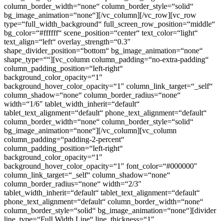
column_border_width=“none“ column_border_style=“solid“
bg_image_animation=“none“][/vc_column][/vc_row][vc_row
type=“full_width_background“ full_screen_row_position=“middle“
bg_color=“#ffffff“ scene_position=“center“ text_color=“light“
text_align=“left“ overlay_strength=“0.3″
shape_divider_position=“bottom“ bg_image_animation=“none“
shape_type=““][vc_column column_padding=“no-extra-padding“
column_padding_position=“left-right“
background_color_opacity=“1″
background_hover_color_opacity=“1″ column_link_target=“_self“
column_shadow=“none“ column_border_radius=“none“
width=“1/6″ tablet_width_inherit=“default“
tablet_text_alignment=“default“ phone_text_alignment=“default“
column_border_width=“none“ column_border_style=“solid“
bg_image_animation=“none“][/vc_column][vc_column
column_padding=“padding-2-percent“
column_padding_position=“left-right“
background_color_opacity=“1″
background_hover_color_opacity=“1″ font_color=“#000000″
column_link_target=“_self“ column_shadow=“none“
column_border_radius=“none“ width=“2/3″
tablet_width_inherit=“default“ tablet_text_alignment=“default“
phone_text_alignment=“default“ column_border_width=“none“
column_border_style=“solid“ bg_image_animation=“none“][divider
line_type=“Full Width Line“ line_thickness=“1″