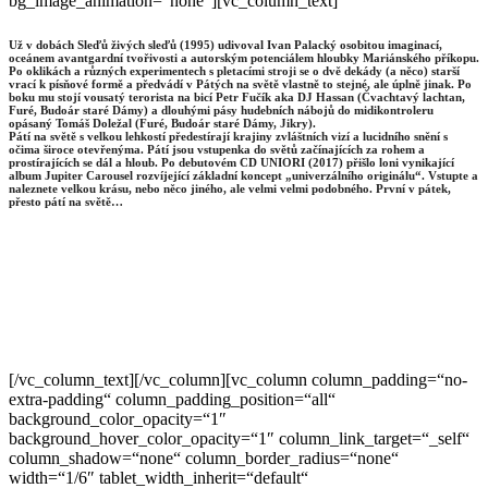
bg_image_animation=“none“][vc_column_text]
Už v dobách Sleďů živých sleďů (1995) udivoval Ivan Palacký osobitou imaginací,
oceánem avantgardní tvořivosti a autorským potenciálem hloubky Mariánského příkopu.
Po oklikách a různých experimentech s pletacími stroji se o dvě dekády (a něco) starší
vrací k písňové formě a předvádí v Pátých na světě vlastně to stejné, ale úplně jinak. Po
boku mu stojí vousatý terorista na bicí Petr Fučík aka DJ Hassan (Čvachtavý lachtan,
Furé, Budoár staré Dámy) a dlouhými pásy hudebních nábojů do midikontroleru
opásaný Tomáš Doležal (Furé, Budoár staré Dámy, Jikry).
Pátí na světě s velkou lehkostí předestírají krajiny zvláštních vizí a lucidního snění s
očima široce otevřenýma. Pátí jsou vstupenka do světů začínajících za rohem a
prostírajících se dál a hloub. Po debutovém CD UNIORI (2017) přišlo loni vynikající
album Jupiter Carousel rozvíjející základní koncept „univerzálního originálu“. Vstupte a
naleznete velkou krásu, nebo něco jiného, ale velmi velmi podobného. První v pátek,
přesto pátí na světě…
[/vc_column_text][/vc_column][vc_column column_padding=“no-
extra-padding“ column_padding_position=“all“
background_color_opacity=“1″
background_hover_color_opacity=“1″ column_link_target=“_self“
column_shadow=“none“ column_border_radius=“none“
width=“1/6″ tablet_width_inherit=“default“