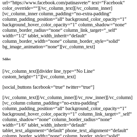
url=“https://www.facebook.com/patinasvete/“ text=“Facebook“
color_override=““][/vc_column_text][/vc_column_inner]
[vc_column_inner column_padding=“no-extra-padding“
column_padding_position=“all“ background_color_opacity=“1″
background_hover_color_opacity=“1″ column_shadow=“none“
column_border_radius=“none“ column_link_target=“_self“
width=“1/2″ tablet_width_inherit=“default“
column_border_width=“none“ column_border_style=“solid“
bg_image_animation=“none“][vc_column_text]
Sdílet
[/vc_column_text][divider line_type=“No Line“
custom_height=“1″][vc_column_text]
[social_buttons facebook=“true“ twitter=“true“]
[/vc_column_text][/vc_column_inner][/vc_row_inner][/vc_column]
[vc_column column_padding=“no-extra-padding“
column_padding_position=“all“ background_color_opacity=“1″
background_hover_color_opacity=“1″ column_link_target=“_self“
column_shadow=“none“ column_border_radius=“none“
width=“1/6″ tablet_width_inherit=“default“
tablet_text_alignment=“default“ phone_text_alignment=“default“
column_border_width=“none“ column_border_style=“solid“