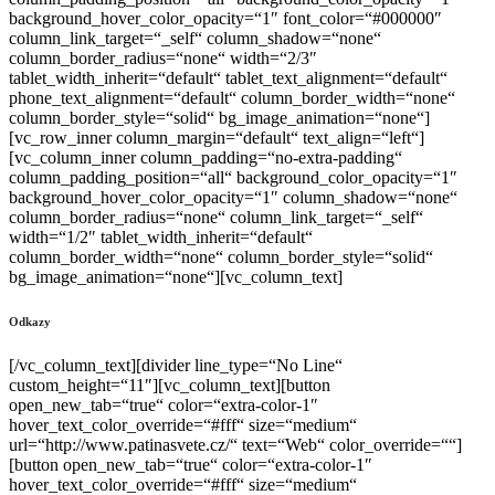
background_hover_color_opacity=“1″ font_color=“#000000″
column_link_target=“_self“ column_shadow=“none“
column_border_radius=“none“ width=“2/3″
tablet_width_inherit=“default“ tablet_text_alignment=“default“
phone_text_alignment=“default“ column_border_width=“none“
column_border_style=“solid“ bg_image_animation=“none“]
[vc_row_inner column_margin=“default“ text_align=“left“]
[vc_column_inner column_padding=“no-extra-padding“
column_padding_position=“all“ background_color_opacity=“1″
background_hover_color_opacity=“1″ column_shadow=“none“
column_border_radius=“none“ column_link_target=“_self“
width=“1/2″ tablet_width_inherit=“default“
column_border_width=“none“ column_border_style=“solid“
bg_image_animation=“none“][vc_column_text]
Odkazy
[/vc_column_text][divider line_type=“No Line“
custom_height=“11″][vc_column_text][button
open_new_tab=“true“ color=“extra-color-1″
hover_text_color_override=“#fff“ size=“medium“
url=“http://www.patinasvete.cz/“ text=“Web“ color_override=““]
[button open_new_tab=“true“ color=“extra-color-1″
hover_text_color_override=“#fff“ size=“medium“