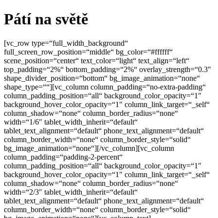
Pátí na světě
[vc_row type=“full_width_background“
full_screen_row_position=“middle“ bg_color=“#ffffff“
scene_position=“center“ text_color=“light“ text_align=“left“
top_padding=“2%“ bottom_padding=“2%“ overlay_strength=“0.3″
shape_divider_position=“bottom“ bg_image_animation=“none“
shape_type=““][vc_column column_padding=“no-extra-padding“
column_padding_position=“all“ background_color_opacity=“1″
background_hover_color_opacity=“1″ column_link_target=“_self“
column_shadow=“none“ column_border_radius=“none“
width=“1/6″ tablet_width_inherit=“default“
tablet_text_alignment=“default“ phone_text_alignment=“default“
column_border_width=“none“ column_border_style=“solid“
bg_image_animation=“none“][/vc_column][vc_column
column_padding=“padding-2-percent“
column_padding_position=“all“ background_color_opacity=“1″
background_hover_color_opacity=“1″ column_link_target=“_self“
column_shadow=“none“ column_border_radius=“none“
width=“2/3″ tablet_width_inherit=“default“
tablet_text_alignment=“default“ phone_text_alignment=“default“
column_border_width=“none“ column_border_style=“solid“