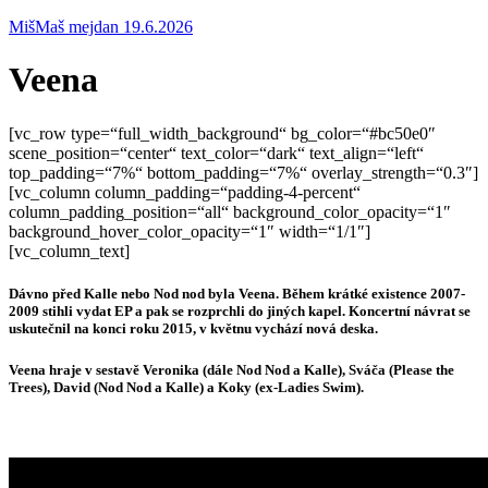
MišMaš mejdan 19.6.2026
Veena
[vc_row type=“full_width_background“ bg_color=“#bc50e0″
scene_position=“center“ text_color=“dark“ text_align=“left“
top_padding=“7%“ bottom_padding=“7%“ overlay_strength=“0.3″]
[vc_column column_padding=“padding-4-percent“
column_padding_position=“all“ background_color_opacity=“1″
background_hover_color_opacity=“1″ width=“1/1″]
[vc_column_text]
Dávno před Kalle nebo Nod nod byla Veena. Během krátké existence 2007-
2009 stihli vydat EP a pak se rozprchli do jiných kapel. Koncertní návrat se
uskutečnil na konci roku 2015, v květnu vychází nová deska.
Veena hraje v sestavě Veronika (dále Nod Nod a Kalle), Sváča (Please the
Trees), David (Nod Nod a Kalle) a Koky (ex-Ladies Swim).