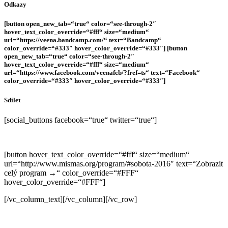
Odkazy
[button open_new_tab=“true“ color=“see-through-2″
hover_text_color_override=“#fff“ size=“medium“
url=“https://veena.bandcamp.com/“ text=“Bandcamp“
color_override=“#333″ hover_color_override=“#333″] [button
open_new_tab=“true“ color=“see-through-2″
hover_text_color_override=“#fff“ size=“medium“
url=“https://www.facebook.com/veenafcb/?fref=ts“ text=“Facebook“
color_override=“#333″ hover_color_override=“#333″]
Sdílet
[social_buttons facebook=“true“ twitter=“true“]
[button hover_text_color_override=“#fff“ size=“medium“
url=“http://www.mismas.org/program/#sobota-2016″ text=“Zobrazit
celý program →“ color_override=“#FFF“
hover_color_override=“#FFF“]
[/vc_column_text][/vc_column][/vc_row]