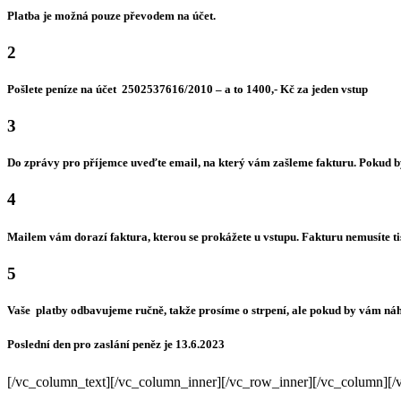
Platba je možná pouze převodem na účet.
2
Pošlete peníze na účet 2502537616/2010 – a to 1400,- Kč za jeden vstup
3
Do zprávy pro příjemce uveďte email, na který vám zašleme fakturu. Pokud bys
4
Mailem vám dorazí faktura, kterou se prokážete u vstupu. Fakturu nemusíte tis
5
Vaše platby odbavujeme ručně, takže prosíme o strpení, ale pokud by vám náho
Poslední den pro zaslání peněz je 13.6.2023
[/vc_column_text][/vc_column_inner][/vc_row_inner][/vc_column][/