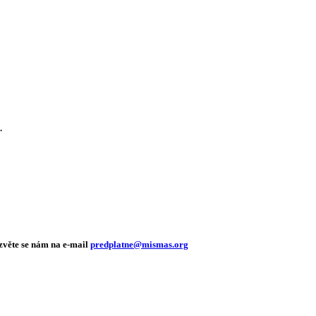
.
ozvěte se nám na e-mail
predplatne@mismas.org