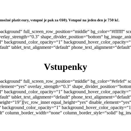
možné platit eury, vstupné je pak za €60). Vstupné na jeden den je 750 kč.
ckground“ full_screen_row_position=“middle“ bg_color=“#ffffff“ scen
rlay_strength=“0.3″ shape_divider_position=“bottom“ bg_image_an
l“ background_color_opacity=“1″ background_hover_color_opacity=
fault“ tablet_text_alignment=“default“ phone_text_alignment=“defau
Vstupenky
ckground“ full_screen_row_position=“middle“ bg_color=“#efefef“ scen
element=“yes“ overlay_strength=“0.3″ shape_divider_position=“bot
l“ background_color_opacity=“1″ background_hover_color_opacity=
fault“ tablet_text_alignment=“default“ phone_text_alignment=“defau
eight=“19″][vc_row_inner equal_height=“yes“ disable_element=“yes“ 
l“ background_color_opacity=“1″ background_hover_color_opacity=
ault“ column_border_width=“none“ column_border_style=“solid“ bg_i