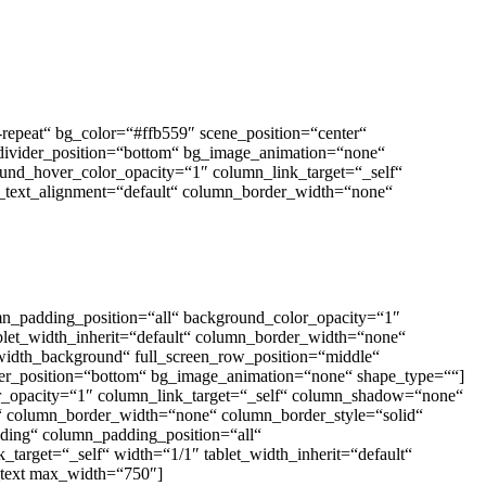
repeat“ bg_color=“#ffb559″ scene_position=“center“
_divider_position=“bottom“ bg_image_animation=“none“
und_hover_color_opacity=“1″ column_link_target=“_self“
e_text_alignment=“default“ column_border_width=“none“
mn_padding_position=“all“ background_color_opacity=“1″
let_width_inherit=“default“ column_border_width=“none“
width_background“ full_screen_row_position=“middle“
vider_position=“bottom“ bg_image_animation=“none“ shape_type=““]
r_opacity=“1″ column_link_target=“_self“ column_shadow=“none“
lt“ column_border_width=“none“ column_border_style=“solid“
ding“ column_padding_position=“all“
rget=“_self“ width=“1/1″ tablet_width_inherit=“default“
_text max_width=“750″]