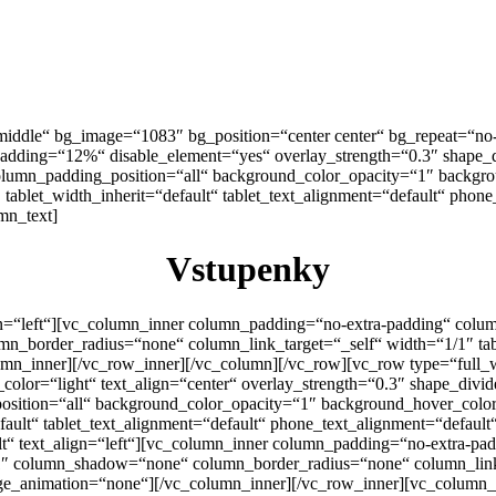
iddle“ bg_image=“1083″ bg_position=“center center“ bg_repeat=“no-
_padding=“12%“ disable_element=“yes“ overlay_strength=“0.3″ shape
lumn_padding_position=“all“ background_color_opacity=“1″ backgro
blet_width_inherit=“default“ tablet_text_alignment=“default“ phon
mn_text]
Vstupenky
gn=“left“][vc_column_inner column_padding=“no-extra-padding“ colu
_border_radius=“none“ column_link_target=“_self“ width=“1/1″ tab
mn_inner][/vc_row_inner][/vc_column][/vc_row][vc_row type=“full_
_color=“light“ text_align=“center“ overlay_strength=“0.3″ shape_di
sition=“all“ background_color_opacity=“1″ background_hover_colo
fault“ tablet_text_alignment=“default“ phone_text_alignment=“defau
 text_align=“left“][vc_column_inner column_padding=“no-extra-pad
 column_shadow=“none“ column_border_radius=“none“ column_link_ta
ge_animation=“none“][/vc_column_inner][/vc_row_inner][vc_column