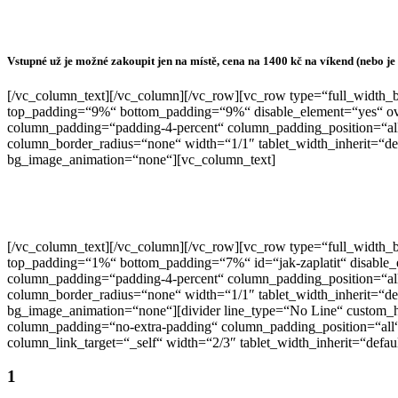
Vstupné: 1400 Kč na víkend
Vstupné už je možné zakoupit jen na místě, cena na 1400 kč na víkend (nebo je 
[/vc_column_text][/vc_column][/vc_row][vc_row type=“full_width_ba
top_padding=“9%“ bottom_padding=“9%“ disable_element=“yes“ ove
column_padding=“padding-4-percent“ column_padding_position=“al
column_border_radius=“none“ width=“1/1″ tablet_width_inherit=“de
bg_image_animation=“none“][vc_column_text]
[/vc_column_text][/vc_column][/vc_row][vc_row type=“full_width_ba
top_padding=“1%“ bottom_padding=“7%“ id=“jak-zaplatit“ disable_
column_padding=“padding-4-percent“ column_padding_position=“al
column_border_radius=“none“ width=“1/1″ tablet_width_inherit=“de
bg_image_animation=“none“][divider line_type=“No Line“ custom_h
column_padding=“no-extra-padding“ column_padding_position=“al
column_link_target=“_self“ width=“2/3″ tablet_width_inherit=“def
1