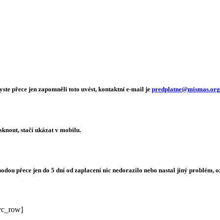
te přece jen zapomněli toto uvést, kontaktní e-mail je
predplatne@mismas.org
knout, stačí ukázat v mobilu.
dou přece jen do 5 dní od zaplacení nic nedorazilo nebo nastal jiný problém, 
vc_row]