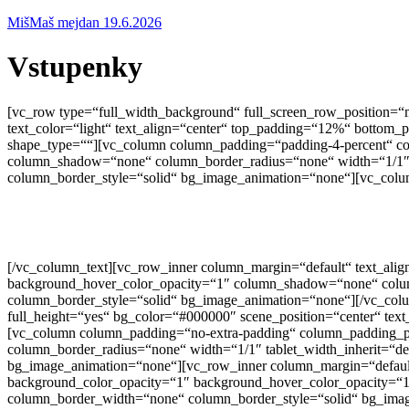
MišMaš mejdan 19.6.2026
Vstupenky
[vc_row type=“full_width_background“ full_screen_row_position=“m
text_color=“light“ text_align=“center“ top_padding=“12%“ bottom
shape_type=““][vc_column column_padding=“padding-4-percent“ co
column_shadow=“none“ column_border_radius=“none“ width=“1/1″ ta
column_border_style=“solid“ bg_image_animation=“none“][vc_colu
[/vc_column_text][vc_row_inner column_margin=“default“ text_ali
background_hover_color_opacity=“1″ column_shadow=“none“ column
column_border_style=“solid“ bg_image_animation=“none“][/vc_colu
full_height=“yes“ bg_color=“#000000″ scene_position=“center“ text
[vc_column column_padding=“no-extra-padding“ column_padding_po
column_border_radius=“none“ width=“1/1″ tablet_width_inherit=“de
bg_image_animation=“none“][vc_row_inner column_margin=“default“
background_color_opacity=“1″ background_hover_color_opacity=“1″
column_border_width=“none“ column_border_style=“solid“ bg_ima