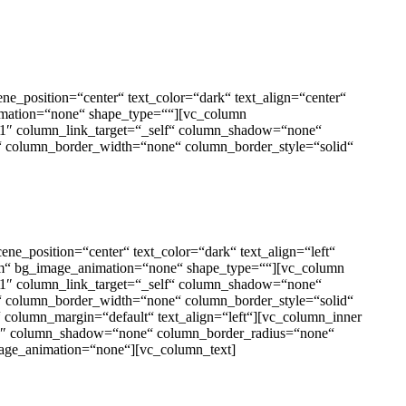
e_position=“center“ text_color=“dark“ text_align=“center“
imation=“none“ shape_type=““][vc_column
“1″ column_link_target=“_self“ column_shadow=“none“
lt“ column_border_width=“none“ column_border_style=“solid“
e_position=“center“ text_color=“dark“ text_align=“left“
tom“ bg_image_animation=“none“ shape_type=““][vc_column
“1″ column_link_target=“_self“ column_shadow=“none“
lt“ column_border_width=“none“ column_border_style=“solid“
column_margin=“default“ text_align=“left“][vc_column_inner
“1″ column_shadow=“none“ column_border_radius=“none“
mage_animation=“none“][vc_column_text]